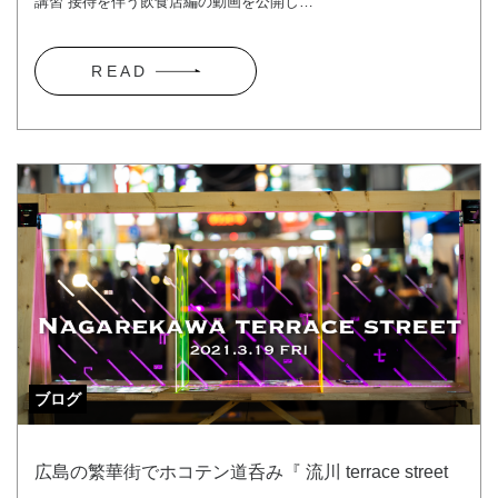
講習 接待を伴う飲食店編の動画を公開し…
R E A D
ブログ
広島の繁華街でホコテン道呑み『 流川 terrace street