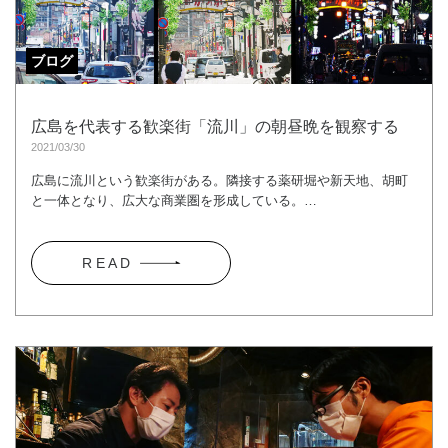
ブログ
広島を代表する歓楽街「流川」の朝昼晩を観察する
2021/03/30
広島に流川という歓楽街がある。隣接する薬研堀や新天地、胡町
と一体となり、広大な商業圏を形成している。…
R E A D