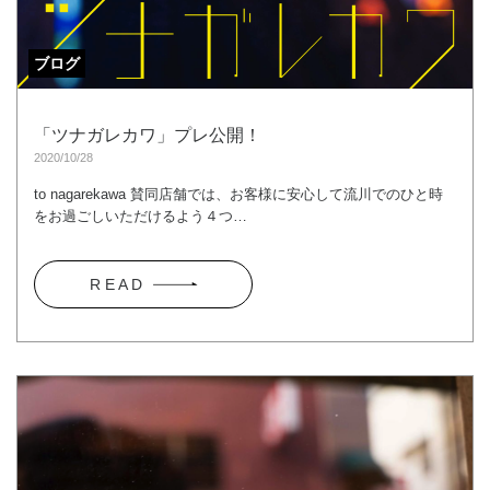
ブログ
「ツナガレカワ」プレ公開！
2020/10/28
to nagarekawa 賛同店舗では、お客様に安心して流川でのひと時
をお過ごしいただけるよう４つ…
R E A D