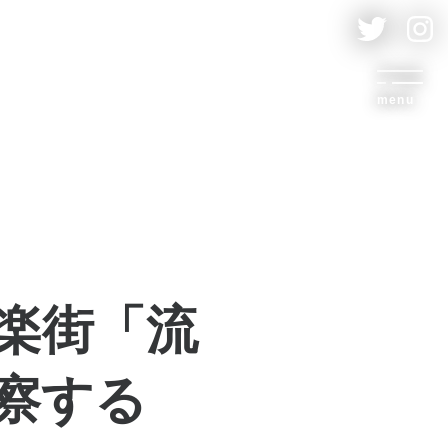
menu
楽街「流
察する