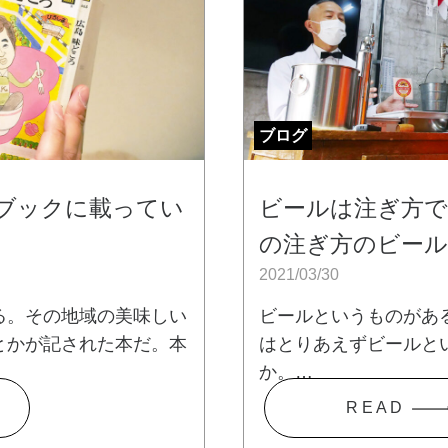
ブログ
ドブックに載ってい
ビールは注ぎ方で
の注ぎ方のビー
2021/03/30
る。その地域の美味しい
ビールというものがあ
とかが記された本だ。本
はとりあえずビールと
か。…
R E A D