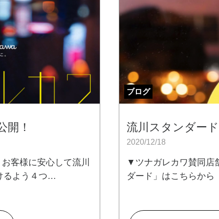
ブログ
公開！
流川スタンダー
2020/12/18
舗では、お客様に安心して流川
▼ツナガレカワ賛同店
けるよう４つ…
ダード」はこちらから