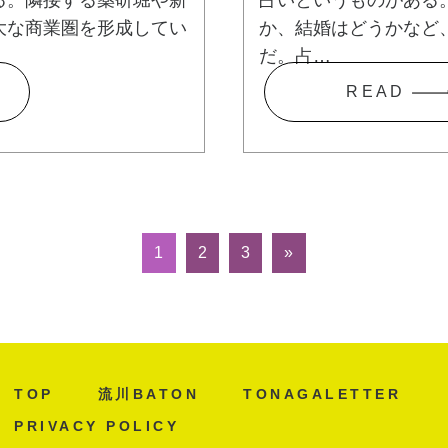
大な商業圏を形成してい
か、結婚はどうかなど
だ。占…
R E A D
1
2
3
»
TOP
流川BATON
TONAGALETTER
PRIVACY POLICY