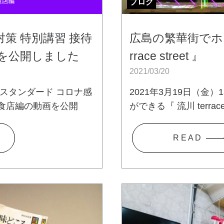
ブログ
策 特別講習 接待
広島の繁華街でホコ
画を公開しました
rrace street 』
2021/03/20
川スタンダード コロナ感
2021年3月19日（金）1
食店編の動画を公開
ができる『 流川 terrac
R E A D