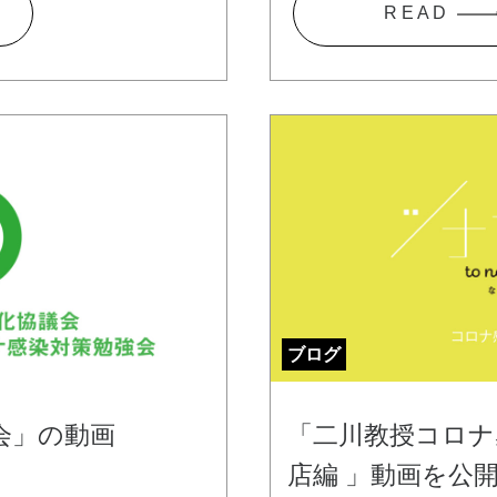
R E A D
ブログ
会」の動画
「二川教授コロナ
店編 」動画を公