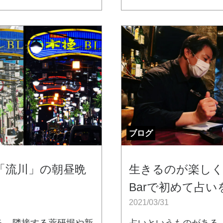
ブログ
「流川」の朝昼晩
生きるのが楽し
Barで初めて占
2021/03/31
る。隣接する薬研堀や新
占いというものがある