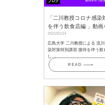
ブログ
「二川教授コロナ感染対
を伴う飲食店編 」動
2021/01/14
広島大学 二川教授による 流
染対策特別講習 接待を伴う飲
し…
R E A D