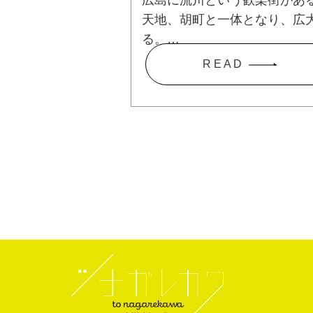
天地、胡町と一体となり、広
る。…
R E A D