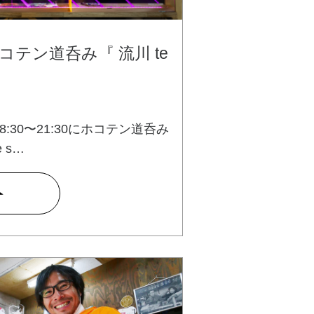
テン道呑み『 流川 te
8:30〜21:30にホコテン道呑み
e s…