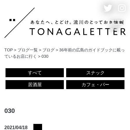
menu
TOP
>
ブログ一覧
>
ブログ
>
36年前の広島のガイドブックに載っ
ているお店に行く
>
030
すべて
スナック
居酒屋
カフェ・バー
030
2021/04/18