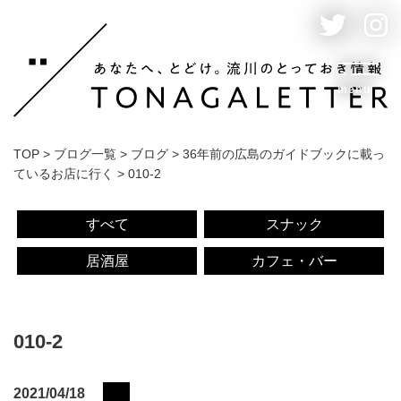
menu
TOP
>
ブログ一覧
>
ブログ
>
36年前の広島のガイドブックに載っ
ているお店に行く
>
010-2
すべて
スナック
居酒屋
カフェ・バー
010-2
2021/04/18