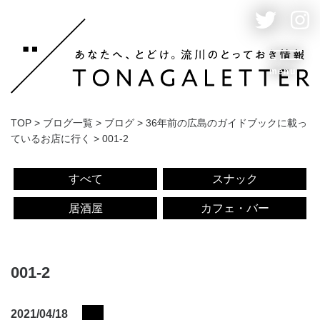
menu
TOP
>
ブログ一覧
>
ブログ
>
36年前の広島のガイドブックに載っ
ているお店に行く
>
001-2
すべて
スナック
居酒屋
カフェ・バー
001-2
2021/04/18