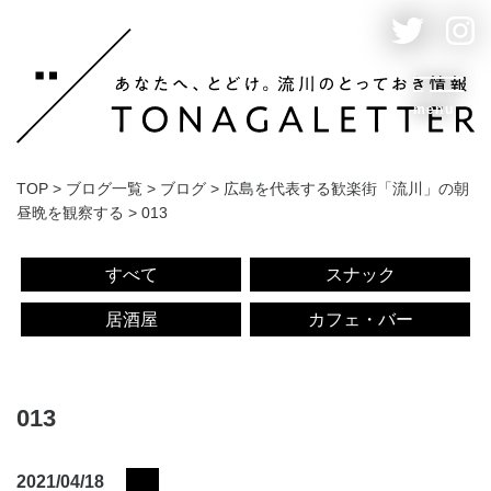
menu
TOP
>
ブログ一覧
>
ブログ
>
広島を代表する歓楽街「流川」の朝
昼晩を観察する
>
013
すべて
スナック
居酒屋
カフェ・バー
013
2021/04/18