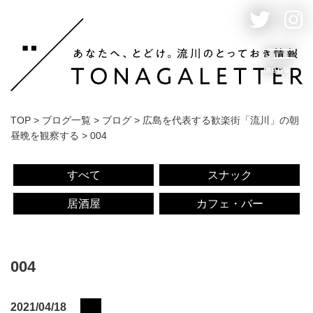
menu
TOP
>
ブログ一覧
>
ブログ
>
広島を代表する歓楽街「流川」の朝
昼晩を観察する
>
004
すべて
スナック
居酒屋
カフェ・バー
004
2021/04/18