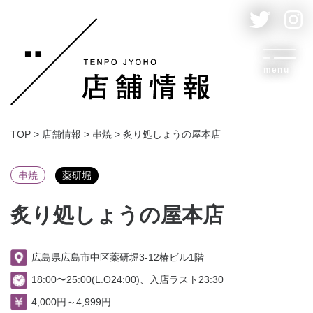
menu
TOP
>
店舗情報
>
串焼
>
炙り処しょうの屋本店
串焼
薬研堀
炙り処しょうの屋本店
広島県広島市中区薬研堀3-12椿ビル1階
18:00〜25:00(L.O24:00)、入店ラスト23:30
4,000円～4,999円