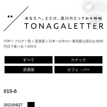
menu
TOP
>
ブログ一覧
>
居酒屋
>
日本一の牛の一番高級な部位を3000
円台で食べる
>
015-6
すべて
スナック
居酒屋
カフェ・バー
015-6
2021/04/27