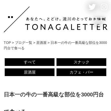
menu
TOP
>
ブログ一覧
>
居酒屋
>
日本一の牛の一番高級な部位を3000
円台で食べる
すべて
スナック
居酒屋
カフェ・バー
日本一の牛の一番高級な部位を3000円台