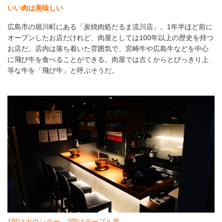
いい肉は美味しい
広島市の堀川町にある「炭焼肉処だるま流川店」。1年半ほど前に
オープンしたお店だけれど、肉屋としては100年以上の歴史を持つ
お店だ。店内は落ち着いた雰囲気で、宮崎牛や広島牛などを中心
に飛び牛を食べることができる。肉屋では古くからとびっきり上
等な牛を「飛び牛」と呼ぶそうだ。
1階はカウンター、2階はテーブル席