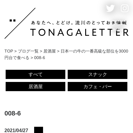
menu
TOP
>
ブログ一覧
>
居酒屋
>
日本一の牛の一番高級な部位を3000
円台で食べる
>
008-6
すべて
スナック
居酒屋
カフェ・バー
008-6
2021/04/27