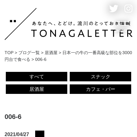
menu
TOP
>
ブログ一覧
>
居酒屋
>
日本一の牛の一番高級な部位を3000
円台で食べる
>
006-6
すべて
スナック
居酒屋
カフェ・バー
006-6
2021/04/27