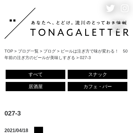
menu
TOP
>
ブログ一覧
>
ブログ
>
ビールは注ぎ方で味が変わる！ 50
年前の注ぎ方のビールが美味しすぎる
>
027-3
すべて
スナック
居酒屋
カフェ・バー
027-3
2021/04/18