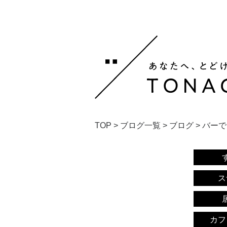
TOP
>
ブログ一覧
>
ブログ
>
バーで
ス
カフ