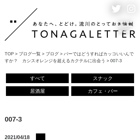
menu
TOP
>
ブログ一覧
>
ブログ
>
バーではどうすればカッコいいんで
すか？ カシスオレンジを超えるカクテルに出会う
>
007-3
すべて
スナック
居酒屋
カフェ・バー
007-3
2021/04/18