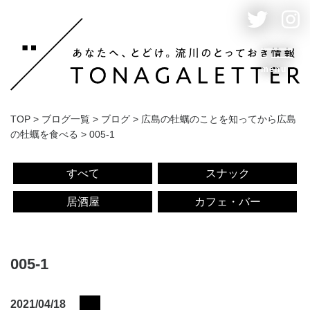
menu
TOP
>
ブログ一覧
>
ブログ
>
広島の牡蠣のことを知ってから広島
の牡蠣を食べる
>
005-1
すべて
スナック
居酒屋
カフェ・バー
005-1
2021/04/18