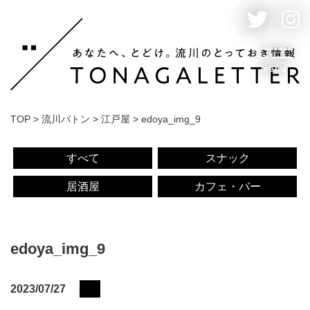
menu
TOP
>
流川バトン
>
江戸屋
>
edoya_img_9
すべて
スナック
居酒屋
カフェ・バー
edoya_img_9
2023/07/27