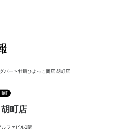
グバー
>
牡蠣ひよっこ商店 胡町店
川町
 胡町店
アルファビル1階