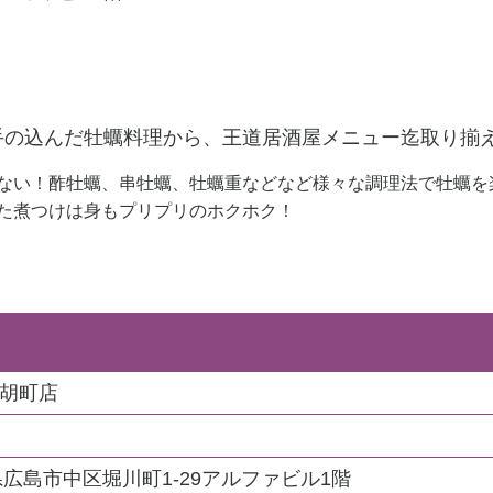
手の込んだ牡蠣料理から、王道居酒屋メニュー迄取り揃え
ゃない！酢牡蠣、串牡蠣、牡蠣重などなど様々な調理法で牡蠣を
げた煮つけは身もプリプリのホクホク！
 胡町店
広島県広島市中区堀川町1-29アルファビル1階