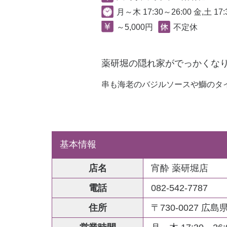
月～木 17:30～26:00 金,土 17:3
～5,000円
不定休
薬研堀の隠れ家がでっかくな
串も海老のバジルソースや鰤のタ
基本情報
店名
宵酔 薬研堀店
電話
082-542-7787
住所
〒730-0027 広