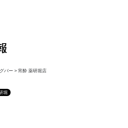
グバー
>
宵酔 薬研堀店
研堀