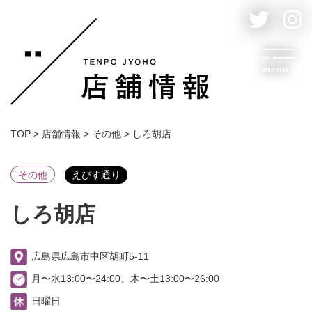
menu
TOP
>
店舗情報
>
その他
>
しろ胡店
その他
えびす通り
しろ胡店
広島県広島市中区胡町5-11
月〜水13:00〜24:00、木〜土13:00〜26:00
日曜日