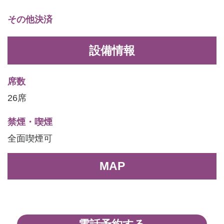
その他決済
設備情報
席数
26席
禁煙・喫煙
全面喫煙可
MAP