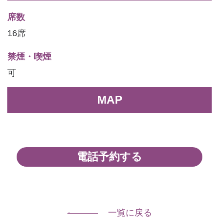
席数
16席
禁煙・喫煙
可
MAP
電話予約する
一覧に戻る