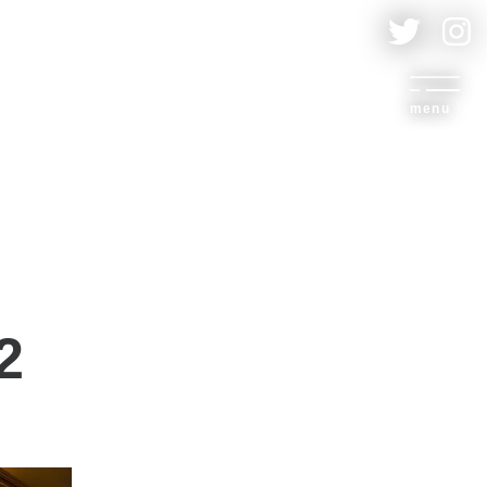
menu
2