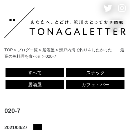
menu
TOP
>
ブログ一覧
>
居酒屋
>
瀬戸内海で釣りをしたかった！ 最
高の魚料理を食べる
>
020-7
すべて
スナック
居酒屋
カフェ・バー
020-7
2021/04/27