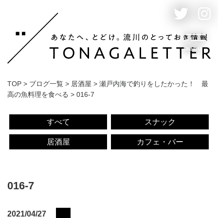
menu
TOP
>
ブログ一覧
>
居酒屋
>
瀬戸内海で釣りをしたかった！ 最
高の魚料理を食べる
>
016-7
すべて
スナック
居酒屋
カフェ・バー
016-7
2021/04/27