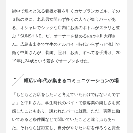
街中で煌々と光る看板が目を引くカサブランカビル。その
３階の奥に、老若男女問わず多くの人々が集うバーがあ
る。オシャレでシックな店内にお酒のボトルがズラリと並
ぶ「SUNSHINE」だ。オーナーを務めるのは中川大輝さ
ん。広島市出身で学生のアルバイト時代からずっと流川で
働く中川さんが、装飾、照明、お酒、すべてを手掛け、20
19年に24歳という若さでオープンさせた。
幅広い年代が集まるコミュニケーションの場
「もともとお店をしたいと考えていたわけではないんです
よ」と中川さん。学生時代のバイトで接客業の楽しさを実
感したこともあり、誘われたバーに就職。ただ、実際に働
いてみると条件面などで聞いていたことと違う点もあっ
た。それならば独立し、自分がやりたい店を作ろうと資金