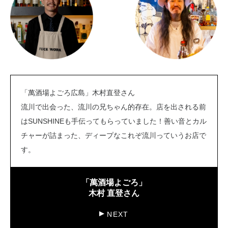
「萬酒場よごろ広島」木村直登さん
流川で出会った、流川の兄ちゃん的存在。店を出される前
はSUNSHINEも手伝ってもらっていました！善い音とカル
チャーが詰まった、ディープなこれぞ流川っていうお店で
す。
「萬酒場よごろ」
木村 直登さん
NEXT