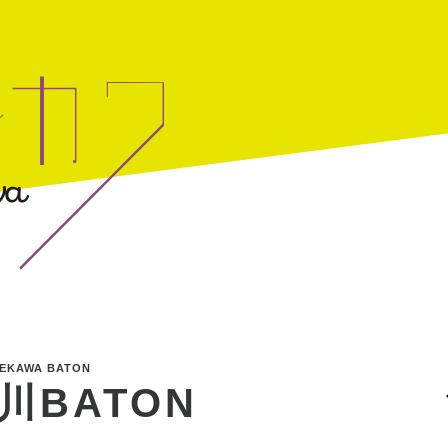
EKAWA BATON
川BATON