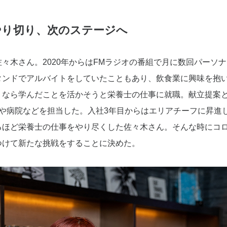
やり切り、次のステージへ
々木さん。2020年からはFMラジオの番組で月に数回パーソ
タンドでアルバイトをしていたこともあり、飲食業に興味を抱
くなら学んだことを活かそうと栄養士の仕事に就職。献立提案
ムや病院などを担当した。入社3年目からはエリアチーフに昇進
るほど栄養士の仕事をやり尽くした佐々木さん。そんな時にコ
つけて新たな挑戦をすることに決めた。