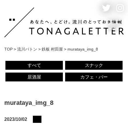
menu
TOP
>
流川バトン
>
鉄板 村田屋
>
murataya_img_8
すべて
スナック
居酒屋
カフェ・バー
murataya_img_8
2023/10/02